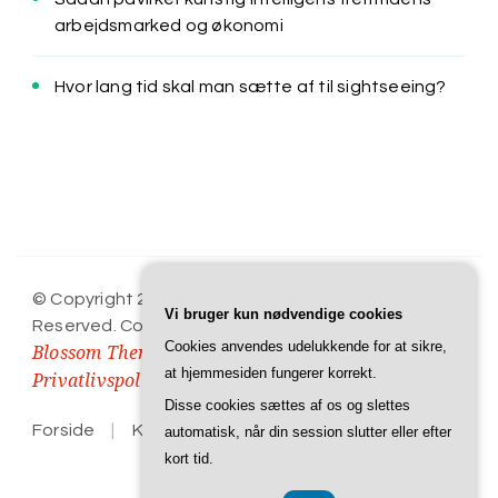
arbejdsmarked og økonomi
Hvor lang tid skal man sætte af til sightseeing?
Rejse Rasmus
© Copyright 2026
. All Rights
Vi bruger kun nødvendige cookies
Reserved.
Cookery Lite | Developed By
Cookies anvendes udelukkende for at sikre,
Blossom Themes
WordPress
. Powered by
.
at hjemmesiden fungerer korrekt.
Privatlivspolitik
Disse cookies sættes af os og slettes
Forside
Kontakt
Privatlivspolitik
automatisk, når din session slutter eller efter
kort tid.