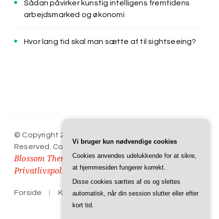
Sådan påvirker kunstig intelligens fremtidens
arbejdsmarked og økonomi
Hvor lang tid skal man sætte af til sightseeing?
Rejse Rasmus
© Copyright 2026
. All Rights
Vi bruger kun nødvendige cookies
Reserved.
Cookery Lite | Developed By
Cookies anvendes udelukkende for at sikre,
Blossom Themes
WordPress
. Powered by
.
at hjemmesiden fungerer korrekt.
Privatlivspolitik
Disse cookies sættes af os og slettes
Forside
Kontakt
Privatlivspolitik
automatisk, når din session slutter eller efter
kort tid.